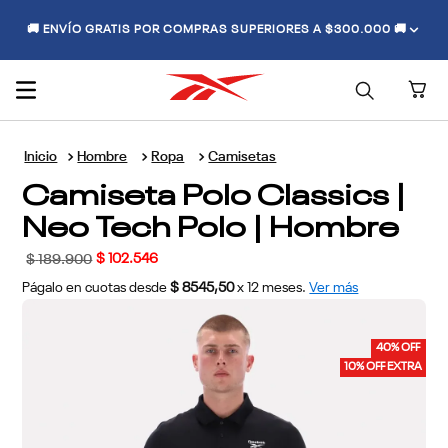
🚚 ENVÍO GRATIS POR COMPRAS SUPERIORES A $300.000 🚚
Hombre
Ropa
Camisetas
Camiseta Polo Classics |
Neo Tech Polo | Hombre
$
102
.
546
$
189
.
900
Págalo en cuotas desde
$ 8545,50
x
12
meses.
Ver más
40% OFF
10% OFF EXTRA