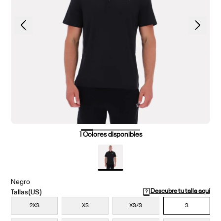
1
Colores disponibles
Negro
Descubre tu talla aquí
2XS
XS
XS/S
S