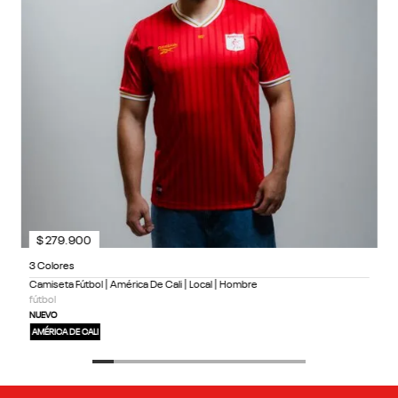
$
279
.
900
3 Colores
Camiseta Fútbol | América De Cali | Local | Hombre
fútbol
NUEVO
AMÉRICA DE CALI