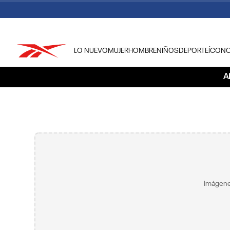
LO NUEVO
MUJER
HOMBRE
NIÑOS
DEPORTE
ÍCON
TÉRMINOS MÁS BUSCADOS
A
1
.
tenis hombre
2
.
tenis mujer
3
.
tenis reebok classics
4
.
américa
5
.
once caldas
6
.
fútbol
Imágene
7
.
américa cali
8
.
camisetas