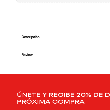
9
.
reebok classics
10
.
club c
Descripción
Review
ÚNETE Y RECIBE 20% DE 
PRÓXIMA COMPRA