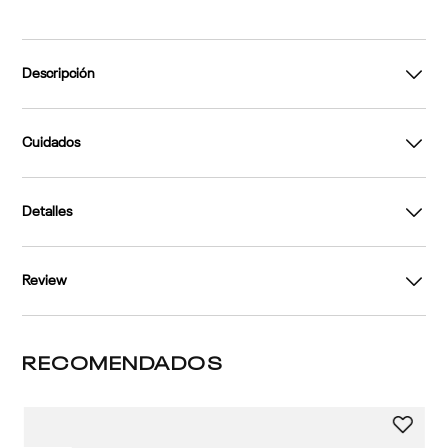
Descripción
Cuidados
Detalles
Review
RECOMENDADOS
2 