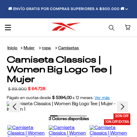
🚚 ENVÍO GRATIS POR COMPRAS SUPERIORES A $300.000 🚚
Mujer
ropa
Camisetas
Camiseta Classics |
Women Big Logo Tee |
Mujer
$
64
.
728
$
89
.
900
Págalo en cuotas desde
$ 5394,00
x
12
meses.
Ver más
20% OFF
3
Colores disponibles
10% OFF EXTRA