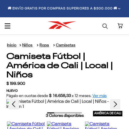
🚚 ENVÍO GRATIS POR COMPRAS SUPERIORES A $300.000 🚚
Niños
Ropa
Camisetas
Camiseta Fútbol |
América de Cali | Local |
Niños
$
199
.
900
NUEVO
Págalo en cuotas desde
$ 16.658,33
x
12
meses.
Ver más
AMÉRICA DE CALI
3
Colores disponibles