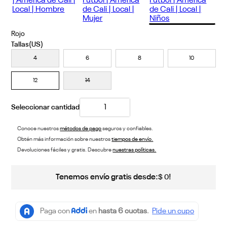
Rojo
4
6
8
10
12
14
Conoce nuestros
métodos de pago
seguros y confiables.
Obtén más información sobre nuestros
tiempos de envío.
Devoluciones fáciles y gratis. Descubre
nuestras políticas.
Tenemos envío gratis desde:
!
$
0