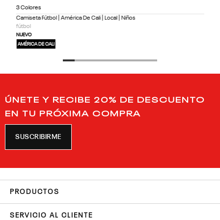
3 Colores
Camiseta Fútbol | América De Cali | Local | Niños
fútbol
NUEVO
AMÉRICA DE CALI
ÚNETE Y RECIBE 20% DE DESCUENTO
EN TU PRÓXIMA COMPRA
SUSCRIBIRME
PRODUCTOS
SERVICIO AL CLIENTE