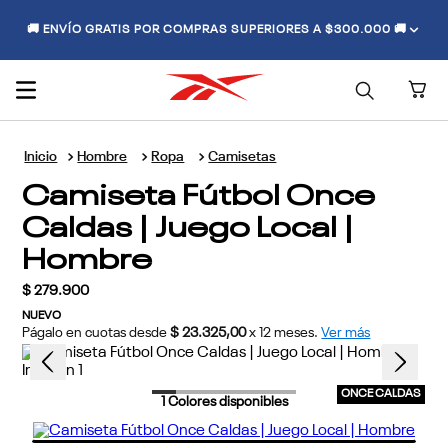
🚚 ENVÍO GRATIS POR COMPRAS SUPERIORES A $300.000 🚚
Hombre
Ropa
Camisetas
Camiseta Fútbol Once
Caldas | Juego Local |
Hombre
$
279
.
900
NUEVO
Págalo en cuotas desde
$ 23.325,00
x
12
meses.
Ver más
ONCE CALDAS
1
Colores disponibles