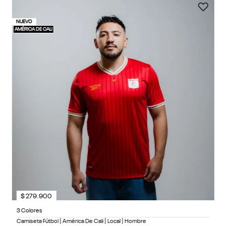
1 
NUEVO
40%
Ca
10%
AMÉRICA DE CALI
En
4
1
$
279
.
900
3 Colores
Camiseta Fútbol | América De Cali | Local | Hombre