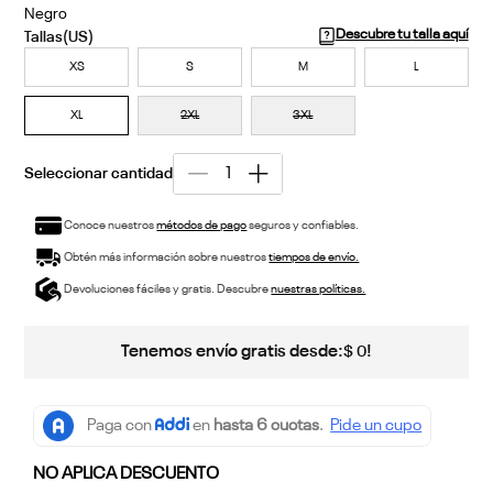
Negro
Descubre tu talla aquí
XS
S
M
L
XL
2XL
3XL
Conoce nuestros
métodos de pago
seguros y confiables.
Obtén más información sobre nuestros
tiempos de envío.
Devoluciones fáciles y gratis. Descubre
nuestras políticas.
Tenemos envío gratis desde:
!
$
0
NO APLICA DESCUENTO