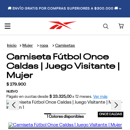
🚚 ENVÍO GRATIS POR COMPRAS SUPERIORES A $300.000 🚚
Mujer
ropa
Camisetas
Camiseta Fútbol Once
Caldas | Juego Visitante |
Mujer
$
279
.
900
NUEVO
Págalo en cuotas desde
$ 23.325,00
x
12
meses.
Ver más
ONCE CALDAS
1
Colores disponibles