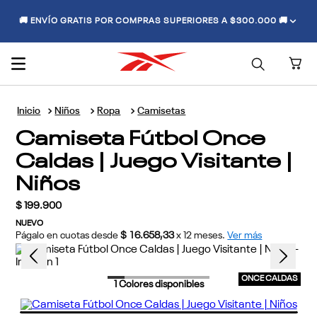
🚚 ENVÍO GRATIS POR COMPRAS SUPERIORES A $300.000 🚚
Niños
Ropa
Camisetas
Camiseta Fútbol Once
Caldas | Juego Visitante |
Niños
$
199
.
900
NUEVO
Págalo en cuotas desde
$ 16.658,33
x
12
meses.
Ver más
ONCE CALDAS
1
Colores disponibles