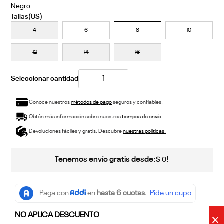
Negro
4
6
8
10
12
14
16
Conoce nuestros
métodos de pago
seguros y confiables.
Obtén más información sobre nuestros
tiempos de envío.
Devoluciones fáciles y gratis. Descubre
nuestras políticas.
Tenemos envío gratis desde:
!
$
0
NO APLICA DESCUENTO
×