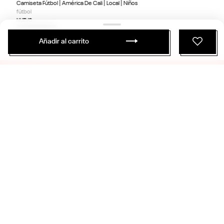
Camiseta Fútbol | América De Cali | Local | Niños
fútbol
NUEVO
AMÉRICA DE CALI
Añadir al carrito
ÚNETE Y RECIBE 20% DE DESCUENTO
EN TU PRÓXIMA COMPRA
SUSCRIBIRME
PRODUCTOS
SERVICIO AL CLIENTE