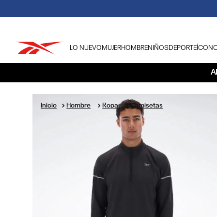
LO NUEVO
MUJER
HOMBRE
NIÑOS
DEPORTE
ÍCON
TÉRMINOS MÁS BUSCADOS
A
1
.
tenis hombre
2
.
tenis mujer
Hombre
Ropa
Camisetas
3
.
tenis reebok classics
4
.
américa
5
.
once caldas
6
.
fútbol
7
.
américa cali
8
.
camisetas