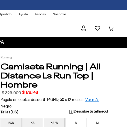
l pedido
Ayuda
Tiendas
Nosotros
YA
Running
Camiseta Running | All
Distance Ls Run Top |
Hombre
$
178
.
146
$
329
.
900
Págalo en cuotas desde
$ 14.845,50
x
12
meses.
Ver más
Negro
Descubre tu talla aquí
2XS
XS
XS/S
S
M