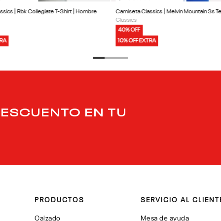
sics | Rbk Collegiate T-Shirt | Hombre
Camiseta Classics | Melvin Mountain Ss 
Classics
40% OFF
TRA
10% OFF EXTRA
DESCUENTO EN TU
PRODUCTOS
SERVICIO AL CLIENT
Calzado
Mesa de ayuda