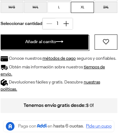
M/S
M/L
L
XL
2XL
Añadir al carrito
Conoce nuestros
métodos de pago
seguros y confiables.
Obtén más información sobre nuestros
tiempos de
envío.
Devoluciones fáciles y gratis. Descubre
nuestras
políticas.
Tenemos envío gratis desde:
!
$
0