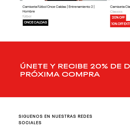
Camiseta Fútbol Once Caldas | Entrenamiento 2 |
Camiseta Clas
Hombre
Classics
fútbol
20% OFF
ONCE CALDAS
10% OFF EX
ÚNETE Y RECIBE 20% DE 
PRÓXIMA COMPRA
SIGUENOS EN NUESTRAS REDES
SOCIALES