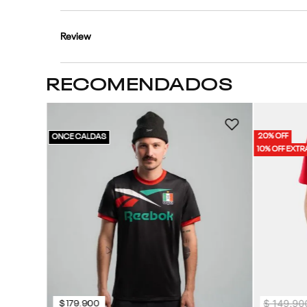
Review
RECOMENDADOS
Hombre
20% OFF
ONCE CALDAS
10% OFF EXTR
$
149
.
90
$
179
.
900