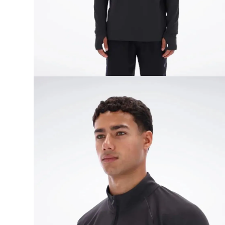
9
.
reebok classics
10
.
club c