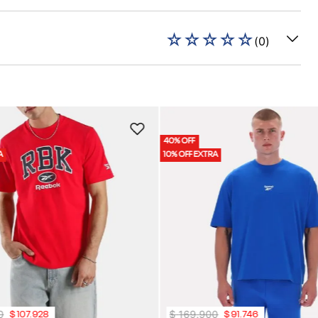
☆
☆
☆
☆
☆
(
0
)
40% OFF
A
10% OFF EXTRA
0
$
169
.
900
$
107
.
928
$
91
.
746