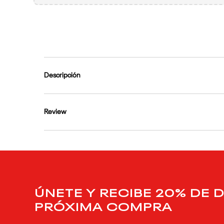
9
.
reebok classics
10
.
club c
Descripción
Review
ÚNETE Y RECIBE 20% DE 
PRÓXIMA COMPRA