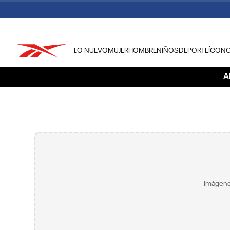
LO NUEVO
MUJER
HOMBRE
NIÑOS
DEPORTE
ÍCON
TÉRMINOS MÁS BUSCADOS
A
1
.
tenis hombre
2
.
tenis mujer
3
.
tenis reebok classics
4
.
américa
5
.
once caldas
6
.
fútbol
Imágene
7
.
américa cali
8
.
camisetas