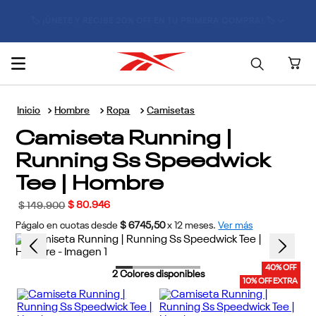
🚚 ENVÍO GRATIS POR COMPRAS SUPERIORES A $300.000 🚚
Hombre
Ropa
Camisetas
Camiseta Running |
Running Ss Speedwick
Tee | Hombre
$
80
.
946
$
149
.
900
Págalo en cuotas desde
$ 6745,50
x
12
meses.
Ver más
40% OFF
2
Colores disponibles
10% OFF EXTRA