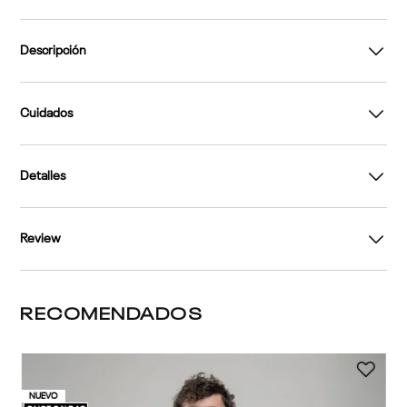
Descripción
Cuidados
Detalles
Review
RECOMENDADOS
3 
NUEVO
30%
Ca