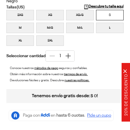
Negro
Descubre tu talla aquí
2XS
XS
XS/S
S
M
M/S
M/L
L
XL
2XL
Conoce nuestros
métodos de pago
seguros y confiables.
×
Obtén más información sobre nuestros
tiempos de envío.
20% DE DESCUENTO
Devoluciones fáciles y gratis. Descubre
nuestras políticas.
Tenemos envío gratis desde:
!
$
0