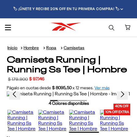
🚚 ENVÍO GRATIS POR COMPRAS SUPERIORES A $300.000 🚚
Hombre
Ropa
Camisetas
Camiseta Running |
Running Ss Tee | Hombre
$
97
.
146
$
179
.
900
Págalo en cuotas desde
$ 8095,50
x
12
meses.
Ver más
4
Colores disponibles
40% OFF
10% OFF EXTRA