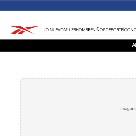
LO NUEVO
MUJER
HOMBRE
NIÑOS
DEPORTE
ÍCON
TÉRMINOS MÁS BUSCADOS
A
1
.
tenis hombre
2
.
tenis mujer
3
.
tenis reebok classics
4
.
américa
5
.
once caldas
6
.
fútbol
Imágene
7
.
américa cali
8
.
camisetas