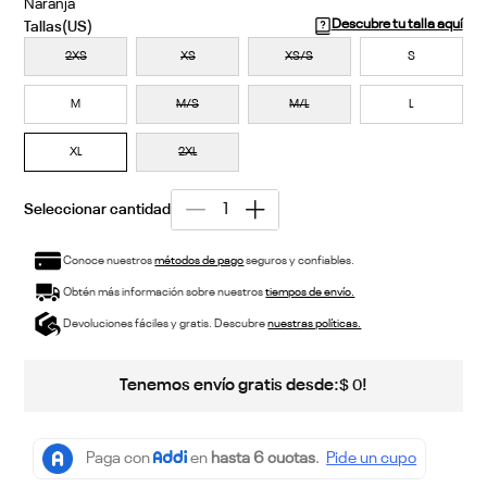
Naranja
Descubre tu talla aquí
2XS
XS
XS/S
S
M
M/S
M/L
L
XL
2XL
Conoce nuestros
métodos de pago
seguros y confiables.
Obtén más información sobre nuestros
tiempos de envío.
Devoluciones fáciles y gratis. Descubre
nuestras políticas.
Tenemos envío gratis desde:
!
$
0