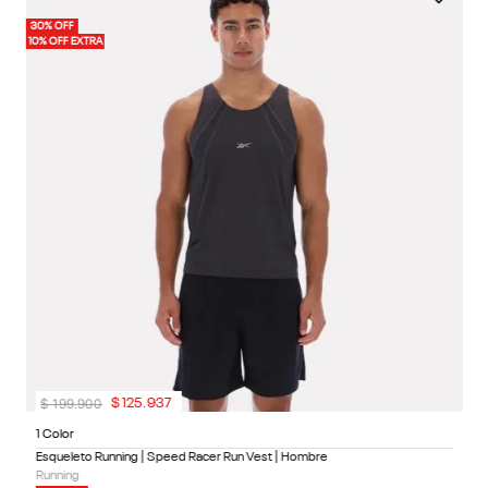
1 
30% OFF
40%
Ca
10% OFF EXTRA
10%
Ru
4
1
$
199
.
900
$
125
.
937
1 Color
Esqueleto Running | Speed Racer Run Vest | Hombre
Running