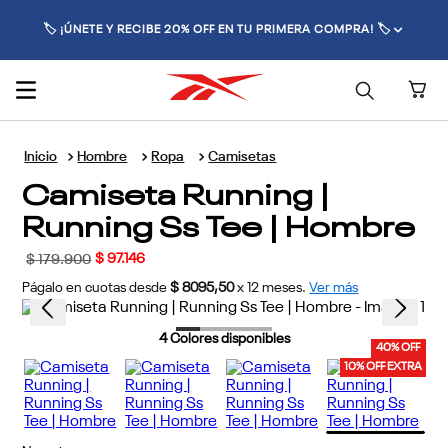
🏷️ ¡ÚNETE Y RECIBE 20% OFF EN TU PRIMERA COMPRA! 🏷️
Hombre
Ropa
Camisetas
Camiseta Running |
Running Ss Tee | Hombre
$
97
.
146
$
179
.
900
Págalo en cuotas desde
$ 8095,50
x
12
meses.
Ver más
4
Colores disponibles
40% OFF
10% OFF EXTRA