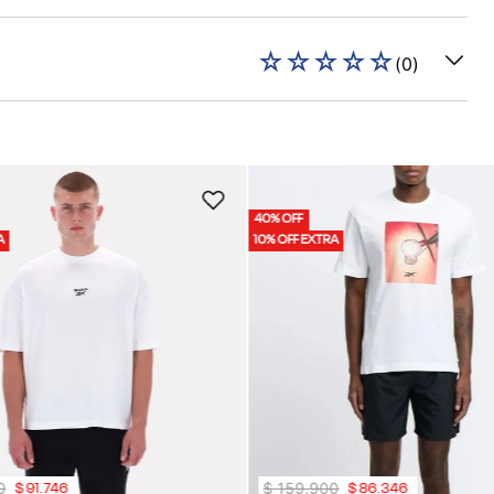
☆
☆
☆
☆
☆
(
0
)
40% OFF
A
10% OFF EXTRA
0
$
159
.
900
$
91
.
746
$
86
.
346