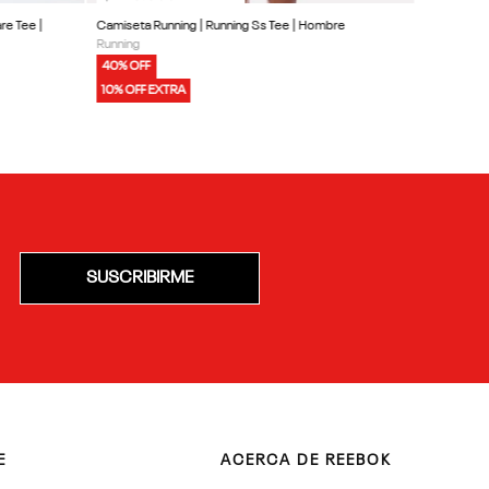
re Tee |
Camiseta Running | Running Ss Tee | Hombre
Running
40% OFF
10% OFF EXTRA
SUSCRIBIRME
E
ACERCA DE REEBOK