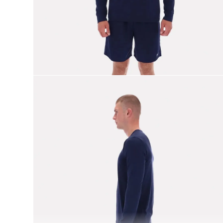
9
.
reebok classics
10
.
club c