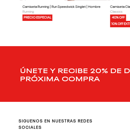
Camiseta Running | Run Speedwick Singlet | Hombre
Camiseta Cla
Running
Classics
PRECIO ESPECIAL
40% OFF
10% OFF EX
ÚNETE Y RECIBE 20% DE 
PRÓXIMA COMPRA
SIGUENOS EN NUESTRAS REDES
SOCIALES