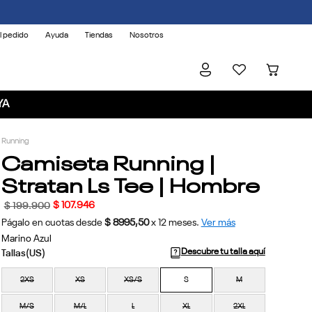
l pedido
Ayuda
Tiendas
Nosotros
YA
Running
Camiseta Running |
Stratan Ls Tee | Hombre
$
107
.
946
$
199
.
900
Págalo en cuotas desde
$ 8995,50
x
12
meses.
Ver más
Marino Azul
Descubre tu talla aquí
2XS
XS
XS/S
S
M
M/S
M/L
L
XL
2XL