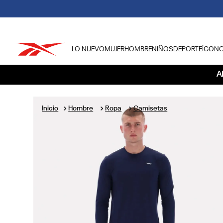
LO NUEVO
MUJER
HOMBRE
NIÑOS
DEPORTE
ÍCON
TÉRMINOS MÁS BUSCADOS
A
1
.
tenis hombre
2
.
tenis mujer
Hombre
Ropa
Camisetas
3
.
tenis reebok classics
4
.
américa
5
.
once caldas
6
.
fútbol
7
.
américa cali
8
.
camisetas