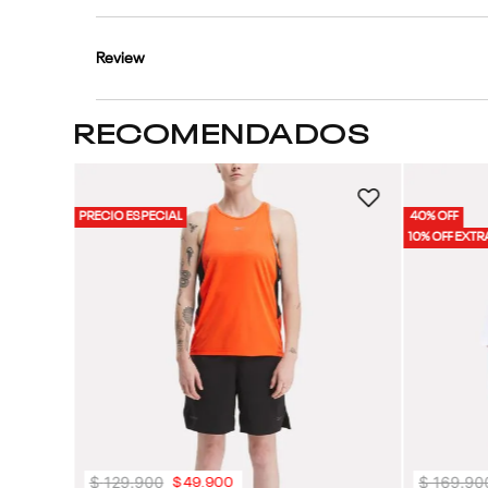
Review
RECOMENDADOS
l | Hombre
PRECIO ESPECIAL
40% OFF
10% OFF EXTR
$
129
.
900
$
169
.
90
$
49
.
900