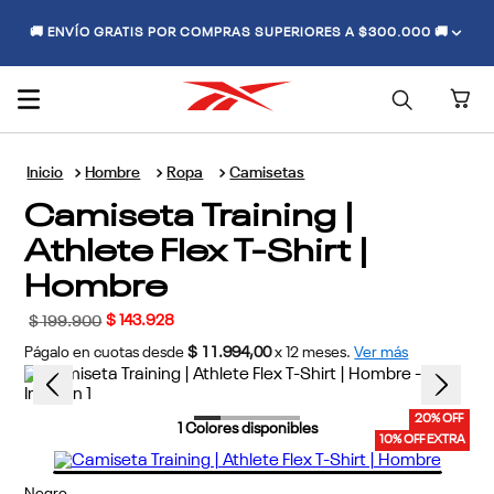
🚚 ENVÍO GRATIS POR COMPRAS SUPERIORES A $300.000 🚚
Hombre
Ropa
Camisetas
Camiseta Training |
Athlete Flex T-Shirt |
Hombre
$
143
.
928
$
199
.
900
Págalo en cuotas desde
$ 11.994,00
x
12
meses.
Ver más
20% OFF
1
Colores disponibles
10% OFF EXTRA