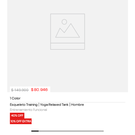
1
$
149
.
900
$
80
.
946
1 Color
Esqueleto Training | Yoga Relaxed Tank | Hombre
Entrenamiento Funcional
40% OFF
10% OFF EXTRA