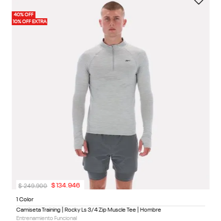
1 
40% OFF
40%
Ca
10% OFF EXTRA
10%
Cl
4
1
$
249
.
900
$
134
.
946
1 Color
Camiseta Training | Rocky Ls 3/4 Zip Muscle Tee | Hombre
Entrenamiento Funcional