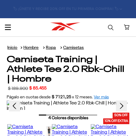
🏷️ ¡ÚNETE Y RECIBE 20% OFF EN TU PRIMERA COMPRA! 🏷️
Hombre
Ropa
Camisetas
Camiseta Training |
Athlete Tee 2.0 Rbk-Chill
| Hombre
$
85
.
455
$
189
.
900
Págalo en cuotas desde
$ 7121,25
x
12
meses.
Ver más
50% OFF
4
Colores disponibles
10% OFF EXTRA