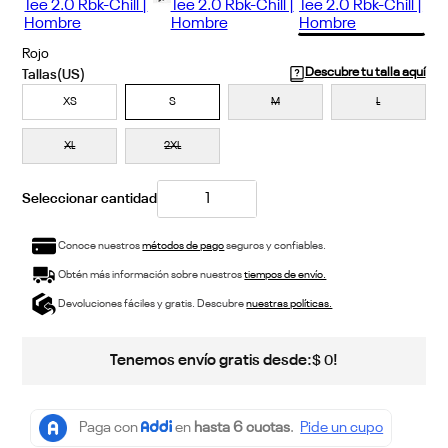
Rojo
Descubre tu talla aquí
XS
S
M
L
XL
2XL
Conoce nuestros
métodos de pago
seguros y confiables.
Obtén más información sobre nuestros
tiempos de envío.
Devoluciones fáciles y gratis. Descubre
nuestras políticas.
Tenemos envío gratis desde:
!
$
0