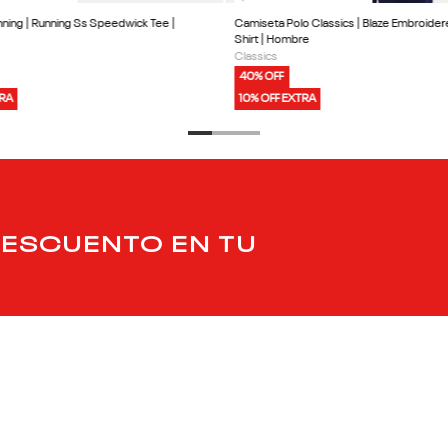
ning | Running Ss Speedwick Tee |
Camiseta Polo Classics | Blaze Embroider
Shirt | Hombre
Classics
40% OFF
TRA
10% OFF EXTRA
DESCUENTO EN TU
PRODUCTOS
SERVICIO AL CLIENT