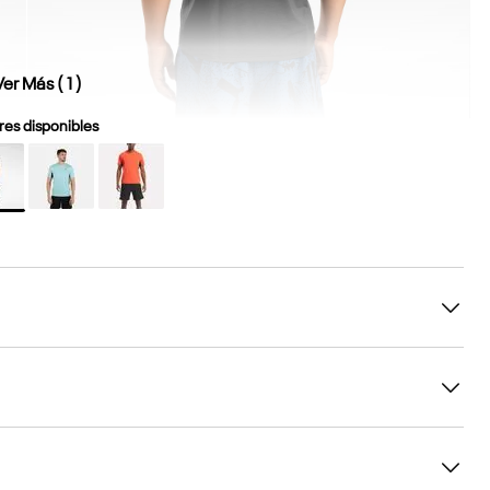
Ver Más (
1
)
es disponibles