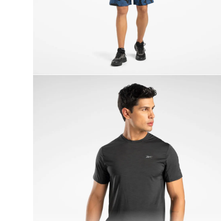
9
.
reebok classics
10
.
club c