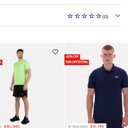
☆
☆
☆
☆
☆
(
0
)
40% OFF
A
10% OFF EXTRA
0
$
169
.
900
$
80
.
946
$
91
.
746