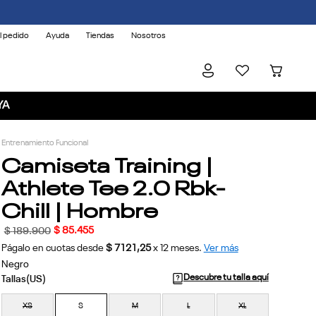
l pedido
Ayuda
Tiendas
Nosotros
YA
Entrenamiento Funcional
Camiseta Training |
Athlete Tee 2.0 Rbk-
Chill | Hombre
$
85
.
455
$
189
.
900
Págalo en cuotas desde
$ 7121,25
x
12
meses.
Ver más
Negro
Descubre tu talla aquí
XS
S
M
L
XL