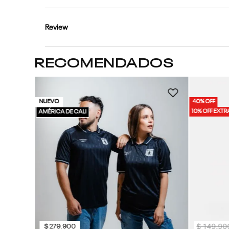
Review
RECOMENDADOS
bre
NUEVO
40% OFF
10% OFF EXTR
AMÉRICA DE CALI
$
149
.
90
$
279
.
900