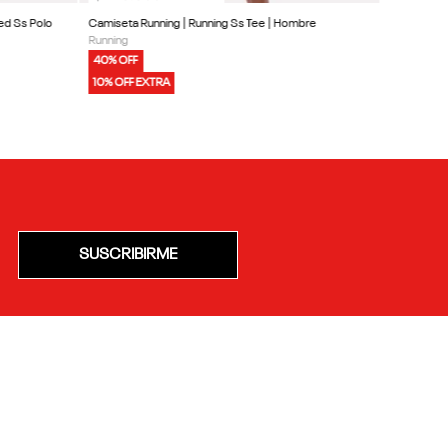
ed Ss Polo
Camiseta Running | Running Ss Tee | Hombre
Running
40% OFF
10% OFF EXTRA
SUSCRIBIRME
E
ACERCA DE REEBOK