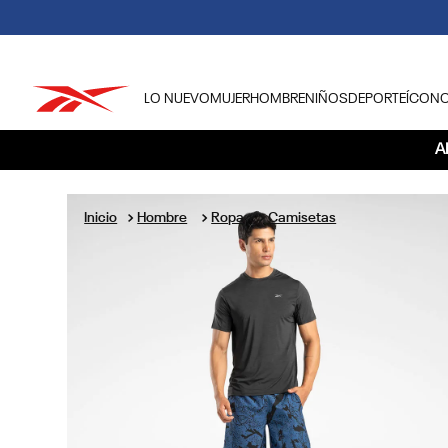
LO NUEVO
MUJER
HOMBRE
NIÑOS
DEPORTE
ÍCON
TÉRMINOS MÁS BUSCADOS
A
1
.
tenis hombre
2
.
tenis mujer
Hombre
Ropa
Camisetas
3
.
tenis reebok classics
4
.
américa
5
.
once caldas
6
.
fútbol
7
.
américa cali
8
.
camisetas