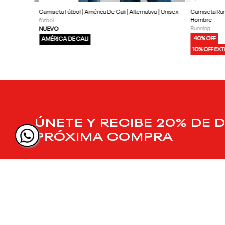
Camiseta Fútbol | América De Cali | Alternativa | Unisex
Camiseta Run
Hombre
fútbol
Running
NUEVO
40% OFF
AMÉRICA DE CALI
10% OFF EX
ÚNETE Y RECIBE 20% DE 
PRÓXIMA COMPRA
SIGUENOS EN NUESTRAS REDES
SOCIALES