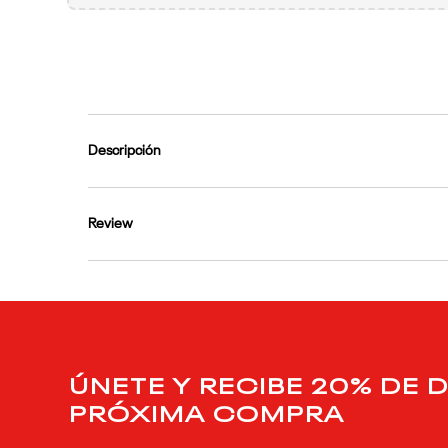
9
.
reebok classics
10
.
club c
Descripción
Review
ÚNETE Y RECIBE 20% DE 
PRÓXIMA COMPRA