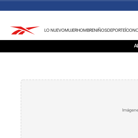
LO NUEVO
MUJER
HOMBRE
NIÑOS
DEPORTE
ÍCON
TÉRMINOS MÁS BUSCADOS
A
1
.
tenis hombre
2
.
tenis mujer
3
.
tenis reebok classics
4
.
américa
5
.
once caldas
6
.
fútbol
Imágene
7
.
américa cali
8
.
camisetas