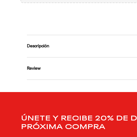
9
.
reebok classics
10
.
club c
Descripción
Review
ÚNETE Y RECIBE 20% DE 
PRÓXIMA COMPRA