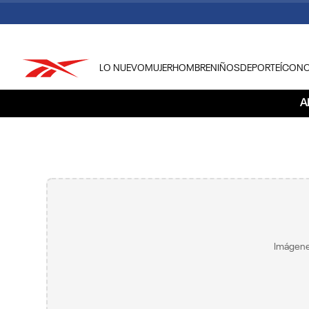
LO NUEVO
MUJER
HOMBRE
NIÑOS
DEPORTE
ÍCON
TÉRMINOS MÁS BUSCADOS
A
1
.
tenis hombre
2
.
tenis mujer
3
.
tenis reebok classics
4
.
américa
5
.
once caldas
6
.
fútbol
Imágene
7
.
américa cali
8
.
camisetas