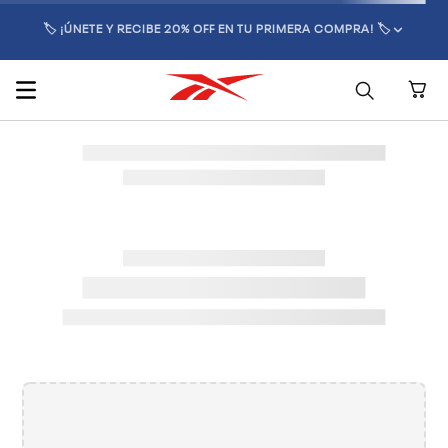
🏷️ ¡ÚNETE Y RECIBE 20% OFF EN TU PRIMERA COMPRA! 🏷️