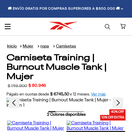
🚚 ENVÍO GRATIS POR COMPRAS SUPERIORES A $300.000 🚚
Mujer
ropa
Camisetas
Camiseta Training |
Burnout Muscle Tank |
Mujer
$
80
.
946
$
149
.
900
Págalo en cuotas desde
$ 6745,50
x
12
meses.
Ver más
40% OFF
2
Colores disponibles
10% OFF EXTRA