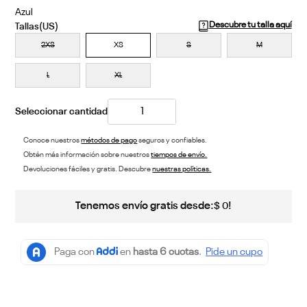
Azul
Descubre tu talla aquí
2XS
XS
S
M
L
XL
Conoce nuestros
métodos de pago
seguros y confiables.
Obtén más información sobre nuestros
tiempos de envío.
Devoluciones fáciles y gratis. Descubre
nuestras políticas.
Tenemos envío gratis desde:
!
$
0