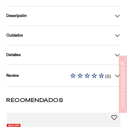
Descripción
Cuidados
Detalles
×
20% DE DESCUENTO
☆
☆
☆
☆
☆
(
0
)
Review
RECOMENDADOS
2 
40% OFF
40%