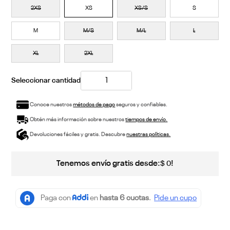
2XS
XS
XS/S
S
M
M/S
M/L
L
XL
2XL
Conoce nuestros
métodos de pago
seguros y confiables.
Obtén más información sobre nuestros
tiempos de envío.
Devoluciones fáciles y gratis. Descubre
nuestras políticas.
Tenemos envío gratis desde:
!
$
0