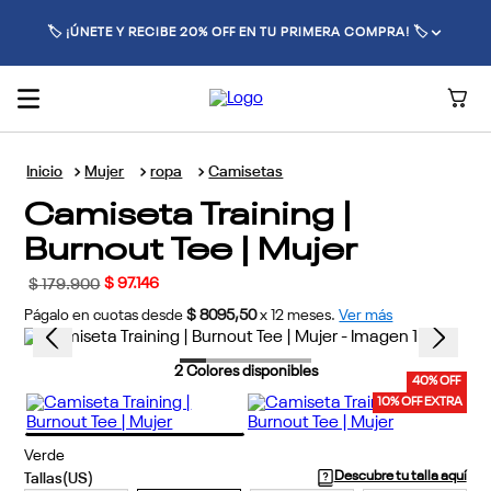
🏷️ ¡ÚNETE Y RECIBE 20% OFF EN TU PRIMERA COMPRA! 🏷️
Mujer
ropa
Camisetas
Camiseta Training |
Burnout Tee | Mujer
$
97
.
146
$
179
.
900
Págalo en cuotas desde
$ 8095,50
x
12
meses.
Ver más
2
Colores disponibles
40% OFF
10% OFF EXTRA
Verde
Descubre tu talla aquí