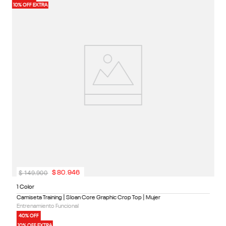
Ca
10% OFF EXTRA
10%
En
4
1
$
149
.
900
$
80
.
946
1 Color
Camiseta Training | Sloan Core Graphic Crop Top | Mujer
Entrenamiento Funcional
40% OFF
10% OFF EXTRA