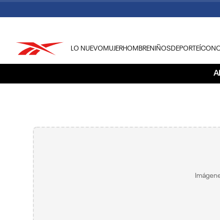
LO NUEVO
MUJER
HOMBRE
NIÑOS
DEPORTE
ÍCON
TÉRMINOS MÁS BUSCADOS
A
1
.
tenis hombre
2
.
tenis mujer
3
.
tenis reebok classics
4
.
américa
5
.
once caldas
6
.
fútbol
Imágene
7
.
américa cali
8
.
camisetas