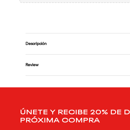
9
.
reebok classics
10
.
club c
Descripción
Review
ÚNETE Y RECIBE 20% DE 
PRÓXIMA COMPRA