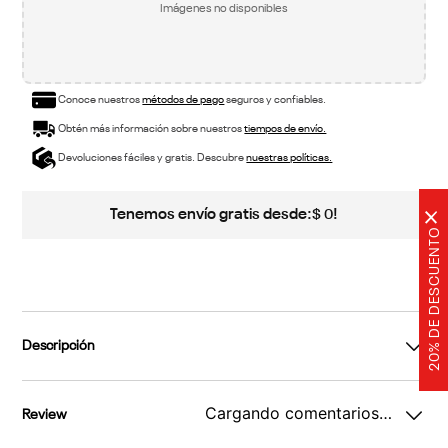
Imágenes no disponibles
Conoce nuestros
métodos de pago
seguros y confiables.
Obtén más información sobre nuestros
tiempos de envío.
Devoluciones fáciles y gratis. Descubre
nuestras políticas.
Tenemos envío gratis desde:
!
$
0
×
20% DE DESCUENTO
Descripción
Cargando comentarios…
Review