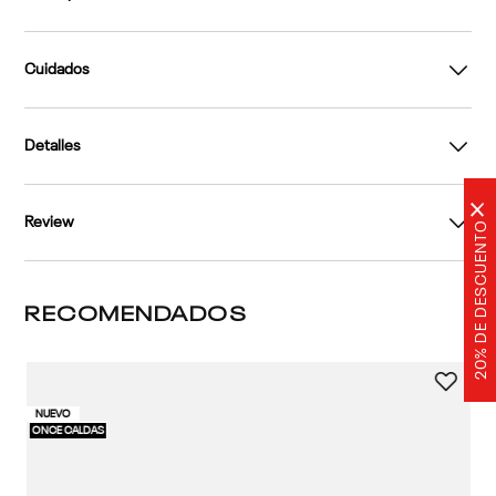
Cuidados
Detalles
×
Review
20% DE DESCUENTO
RECOMENDADOS
2 
NUEVO
40%
Ca
10%
ONCE CALDAS
En
4
1