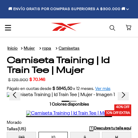
🚚 ENVÍO GRATIS POR COMPRAS SUPERIORES A $300.000 🚚
Mujer
ropa
Camisetas
Camiseta Training | Id
Train Tee | Mujer
$
70
.
146
$
129
.
900
Págalo en cuotas desde
$ 5845,50
x
12
meses.
Ver más
1
Colores disponibles
40% OFF
10% OFF EXTRA
Morado
Descubre tu talla aquí
2XS
XS
S
M