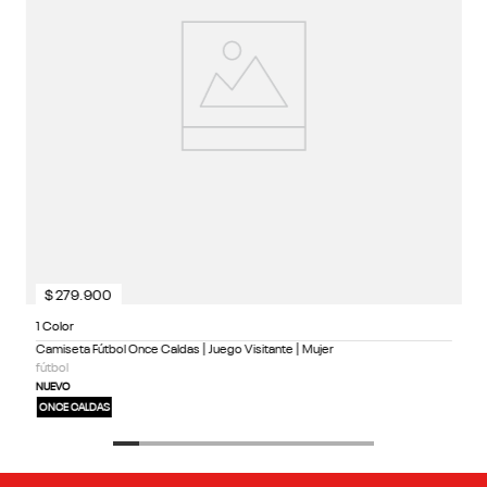
$
279
.
900
1 Color
Camiseta Fútbol Once Caldas | Juego Visitante | Mujer
fútbol
NUEVO
ONCE CALDAS