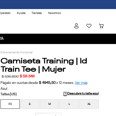
l pedido
Ayuda
Tiendas
Nosotros
YA
Entrenamiento Funcional
Camiseta Training | Id
Train Tee | Mujer
$
59
.
346
$
109
.
900
Págalo en cuotas desde
$ 4945,50
x
12
meses.
Ver más
Azul
Descubre tu talla aquí
XS
S
M
L
XL