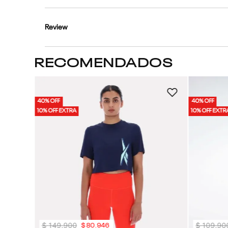
Review
RECOMENDADOS
40% OFF
40% OFF
10% OFF EXTRA
10% OFF EXTR
$
149
.
900
$
109
.
90
$
80
.
946