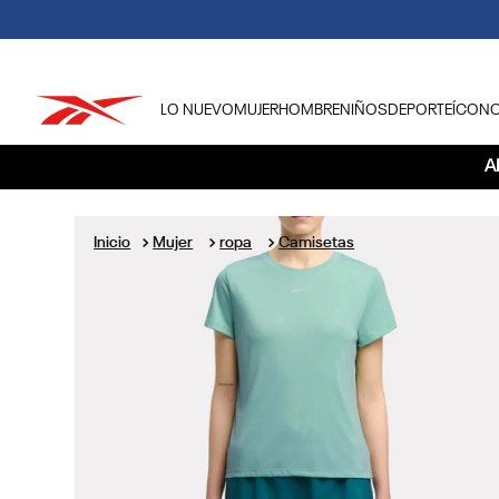
LO NUEVO
MUJER
HOMBRE
NIÑOS
DEPORTE
ÍCON
TÉRMINOS MÁS BUSCADOS
A
1
.
tenis hombre
2
.
tenis mujer
Mujer
ropa
Camisetas
3
.
tenis reebok classics
4
.
américa
5
.
once caldas
6
.
fútbol
7
.
américa cali
8
.
camisetas