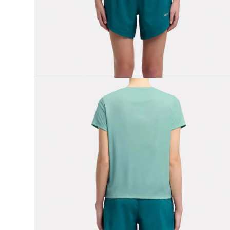
9
.
reebok classics
10
.
club c