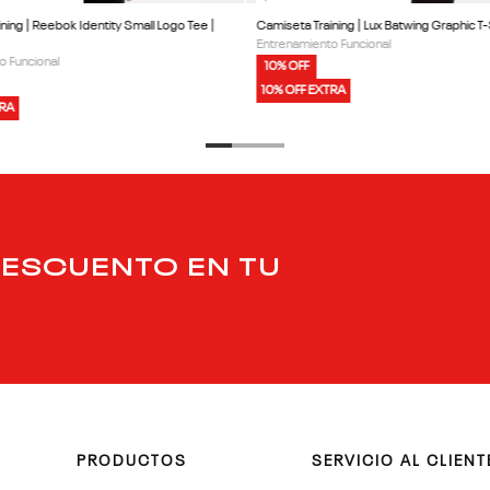
ning | Reebok Identity Small Logo Tee |
Camiseta Training | Lux Batwing Graphic T-S
Entrenamiento Funcional
o Funcional
10% OFF
10% OFF EXTRA
TRA
DESCUENTO EN TU
PRODUCTOS
SERVICIO AL CLIENT