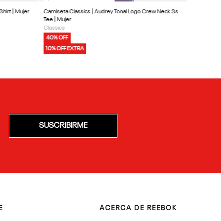
hirt | Mujer
Camiseta Classics | Audrey Tonal Logo Crew Neck Ss
Tee | Mujer
Classics
40% OFF
10% OFF EXTRA
SUSCRIBIRME
E
ACERCA DE REEBOK