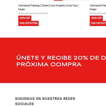
Camiseta Training | Sloan Core Graphic Crop Top |
Camiseta Trai
Mujer
Mujer
Entrenamiento Funcional
Entrenamient
40% OFF
40% OFF
10% OFF EXTRA
10% OFF EX
ÚNETE Y RECIBE 20% DE 
PRÓXIMA COMPRA
SIGUENOS EN NUESTRAS REDES
SOCIALES