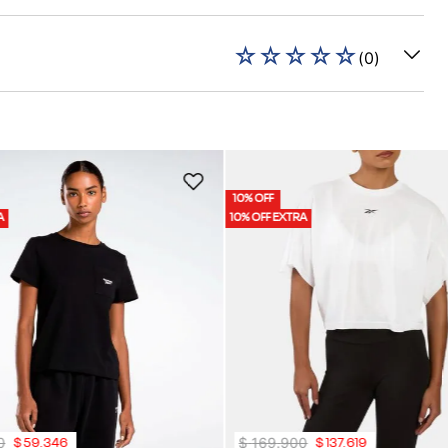
☆
☆
☆
☆
☆
(
0
)
10% OFF
A
10% OFF EXTRA
0
$
169
.
900
$
59
.
346
$
137
.
619