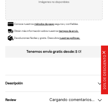
Imágenes no disponibles
Conoce nuestros
métodos de pago
seguros y confiables.
Obtén más información sobre nuestros
tiempos de envío.
Devoluciones fáciles y gratis. Descubre
nuestras políticas.
Tenemos envío gratis desde:
!
$
0
×
20% DE DESCUENTO
Descripción
Cargando comentarios…
Review