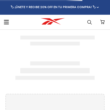
🏷️ ¡ÚNETE Y RECIBE 20% OFF EN TU PRIMERA COMPRA! 🏷️