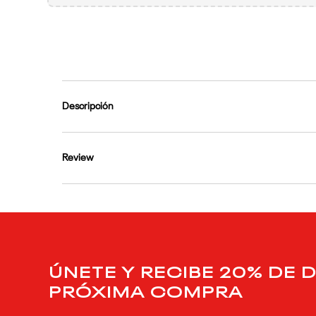
9
.
reebok classics
10
.
club c
Descripción
Review
ÚNETE Y RECIBE 20% DE 
PRÓXIMA COMPRA