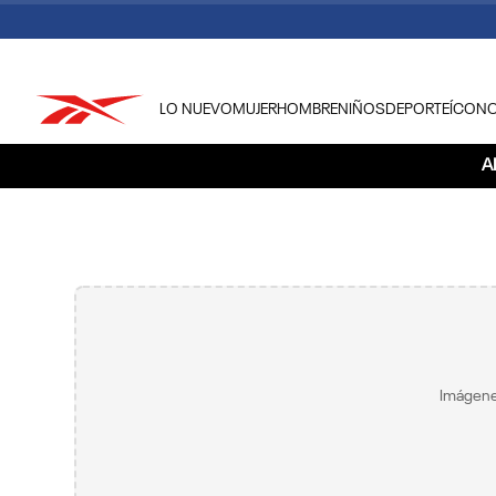
LO NUEVO
MUJER
HOMBRE
NIÑOS
DEPORTE
ÍCON
TÉRMINOS MÁS BUSCADOS
A
1
.
tenis hombre
2
.
tenis mujer
3
.
tenis reebok classics
4
.
américa
5
.
once caldas
6
.
fútbol
Imágene
7
.
américa cali
8
.
camisetas