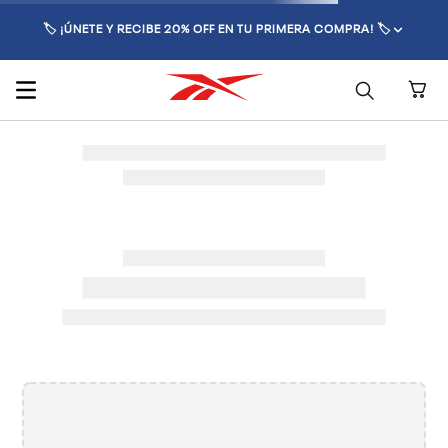
🏷️ ¡ÚNETE Y RECIBE 20% OFF EN TU PRIMERA COMPRA! 🏷️