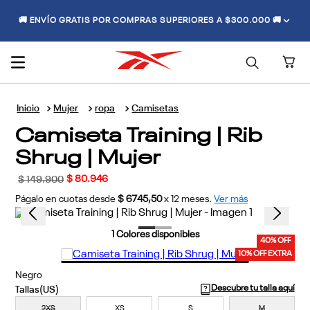
🚚 ENVÍO GRATIS POR COMPRAS SUPERIORES A $300.000 🚚
Mujer
ropa
Camisetas
Camiseta Training | Rib
Shrug | Mujer
$
80
.
946
$
149
.
900
Págalo en cuotas desde
$ 6745,50
x
12
meses.
Ver más
1
Colores disponibles
40% OFF
10% OFF EXTRA
Negro
Descubre tu talla aquí
2XS
XS
S
M