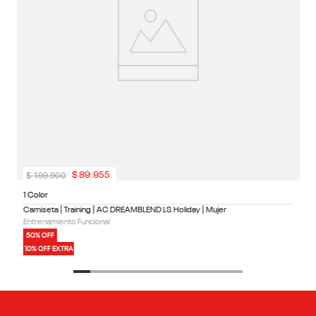
$
199
.
900
$
89
.
955
1 Color
Camiseta | Training | AC DREAMBLEND LS Holiday | Mujer
Entrenamiento Funcional
50% OFF
10% OFF EXTRA