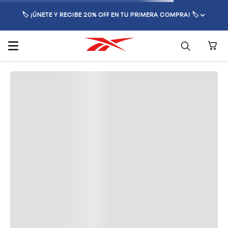
🏷️ ¡ÚNETE Y RECIBE 20% OFF EN TU PRIMERA COMPRA! 🏷️
Imágenes no disponibles
Conoce nuestros
métodos de pago
seguros y confiables.
Obtén más información sobre nuestros
tiempos de envío.