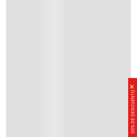
Devoluciones fáciles y gratis. Descubre
nuestras políticas.
Tenemos envío gratis desde:
!
$
0
Descripción
Cargando comentarios…
Review
×
20% DE DESCUENTO