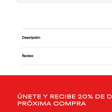
9
.
club c
10
.
reebok classics
Descripción
Review
ÚNETE Y RECIBE 20% DE 
PRÓXIMA COMPRA