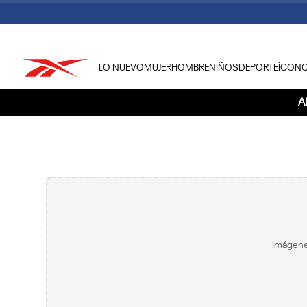
LO NUEVO
MUJER
HOMBRE
NIÑOS
DEPORTE
ÍCON
TÉRMINOS MÁS BUSCADOS
A
1
.
tenis hombre
2
.
tenis mujer
3
.
tenis reebok classics
4
.
américa
5
.
once caldas
6
.
fútbol
Imágene
7
.
américa cali
8
.
camisetas