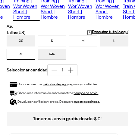
Azul
Descubre tu talla aquí
XS
S
M
L
XL
2XL
Conoce nuestros
métodos de pago
seguros y confiables.
Obtén más información sobre nuestros
tiempos de envío.
Devoluciones fáciles y gratis. Descubre
nuestras políticas.
Tenemos envío gratis desde:
!
$
0