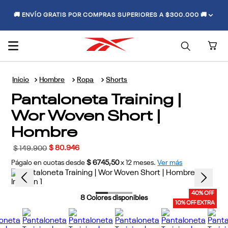
🚚 ENVÍO GRATIS POR COMPRAS SUPERIORES A $300.000 🚚
Hombre
Ropa
Shorts
Pantaloneta Training |
Wor Woven Short |
Hombre
$
80
.
946
$
149
.
900
Págalo en cuotas desde
$ 6745,50
x
12
meses.
Ver más
40% OFF
8
Colores disponibles
10% OFF EXTRA