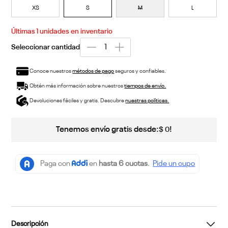
XS
S
M
L
Últimas
1
unidades en inventario
Conoce nuestros
métodos de pago
seguros y confiables.
Obtén más información sobre nuestros
tiempos de envío.
Devoluciones fáciles y gratis. Descubre
nuestras políticas.
Tenemos envío gratis desde:
!
$
0
Descripción