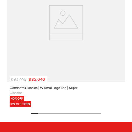
$
64
.
900
$
35
.
046
Camiseta Classics | W Small Logo Tee | Mujer
Classics
40% OFF
10% OFF EXTRA