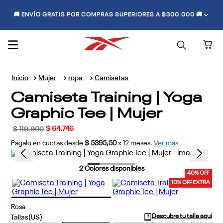
🚚 ENVÍO GRATIS POR COMPRAS SUPERIORES A $300.000 🚚
Mujer
ropa
Camisetas
Camiseta Training | Yoga
Graphic Tee | Mujer
$
64
.
746
$
119
.
900
Págalo en cuotas desde
$ 5395,50
x
12
meses.
Ver más
2
Colores disponibles
40% OFF
10% OFF EXTRA
Rosa
Descubre tu talla aquí