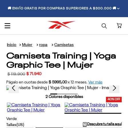
🚚 ENVÍO GRATIS POR COMPRAS SUPERIORES A $300.000 🚚
Mujer
ropa
Camisetas
Camiseta Training | Yoga
Graphic Tee | Mujer
$
71
.
940
$
119
.
900
Págalo en cuotas desde
$ 5995,00
x
12
meses.
Ver más
2
Colores disponibles
40% OFF
Verde
Descubre tu talla aquí