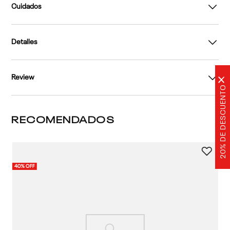
Cuidados
Detalles
Review
×
20% DE DESCUENTO
RECOMENDADOS
Ca
40% OFF
40%
Cl
4