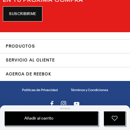
SUSCRIBIRME
PRODUCTOS
SERVICIO AL CLIENTE
ACERCA DE REEBOK
Politicas de Privacidad
Términos y Condiciones
Reebok™ es una marca registrada de Reebok International Limited.
Añadir al carrito
©
2026
Reebok International Limited. Todos los derechos reservados.