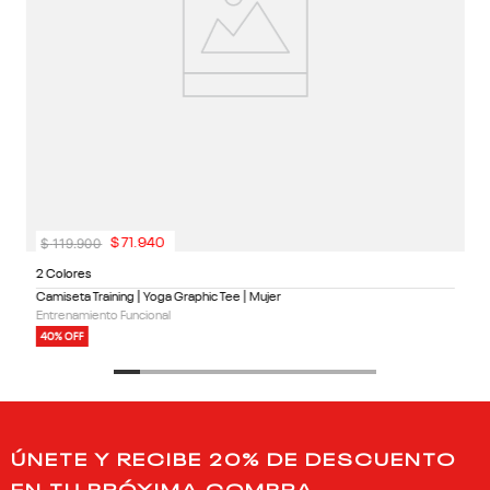
$
119
.
900
$
71
.
940
2 Colores
Camiseta Training | Yoga Graphic Tee | Mujer
Entrenamiento Funcional
40% OFF
ÚNETE Y RECIBE 20% DE DESCUENTO
EN TU PRÓXIMA COMPRA