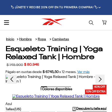
🏷️ ¡ÚNETE Y RECIBE 20% OFF EN TU PRIMERA COMPRA! 🏷️
Hombre
Ropa
Camisetas
Esqueleto Training | Yoga
Relaxed Tank | Hombre
$
80
.
946
$
149
.
900
Págalo en cuotas desde
$ 6745,50
x
12
meses.
Ver más
40% OFF
1
Colores disponibles
10% OFF EXTRA
Azul
Descubre tu talla aquí