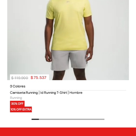
$
119
.
900
$
75
.
537
3 Colores
Camiseta Running | Id Running T-Shirt | Hombre
Running
30% OFF
10% OFF EXTRA