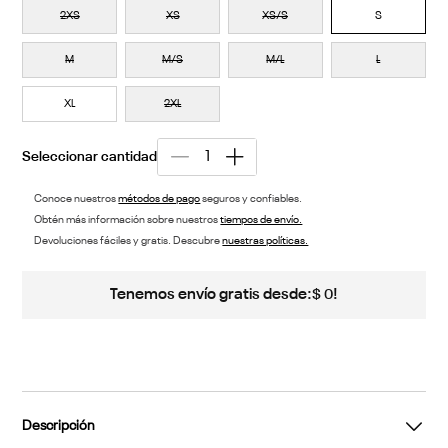
2XS
XS
XS/S
S
M
M/S
M/L
L
XL
2XL
Conoce nuestros
métodos de pago
seguros y confiables.
Obtén más información sobre nuestros
tiempos de envío.
Devoluciones fáciles y gratis. Descubre
nuestras políticas.
Tenemos envío gratis desde:
!
$
0
Descripción