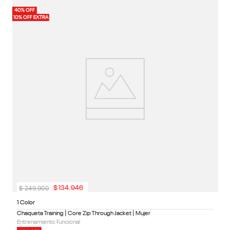
1 
40% OFF
40%
Ch
10% OFF EXTRA
10%
En
4
1
$
249
.
900
$
134
.
946
1 Color
Chaqueta Training | Core Zip Through Jacket | Mujer
Entrenamiento Funcional