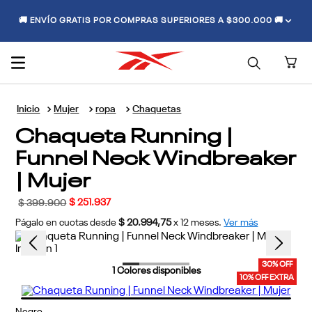
🚚 ENVÍO GRATIS POR COMPRAS SUPERIORES A $300.000 🚚
Mujer
ropa
Chaquetas
Chaqueta Running |
Funnel Neck Windbreaker
| Mujer
$
251
.
937
$
399
.
900
Págalo en cuotas desde
$ 20.994,75
x
12
meses.
Ver más
30% OFF
1
Colores disponibles
10% OFF EXTRA