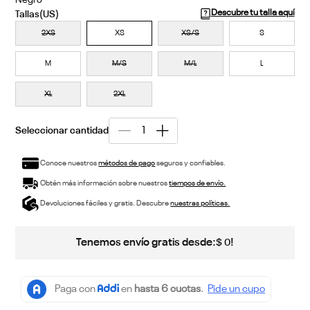
Negro
Descubre tu talla aquí
2XS
XS
XS/S
S
M
M/S
M/L
L
XL
2XL
Conoce nuestros
métodos de pago
seguros y confiables.
Obtén más información sobre nuestros
tiempos de envío.
Devoluciones fáciles y gratis. Descubre
nuestras políticas.
Tenemos envío gratis desde:
!
$
0