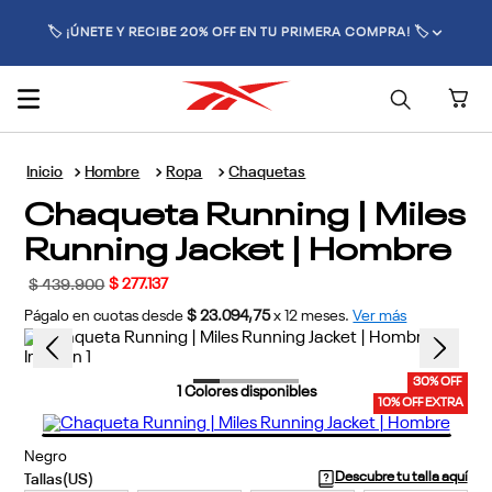
🏷️ ¡ÚNETE Y RECIBE 20% OFF EN TU PRIMERA COMPRA! 🏷️
Hombre
Ropa
Chaquetas
Chaqueta Running | Miles
Running Jacket | Hombre
$
277
.
137
$
439
.
900
Págalo en cuotas desde
$ 23.094,75
x
12
meses.
Ver más
30% OFF
1
Colores disponibles
10% OFF EXTRA
Negro
Descubre tu talla aquí