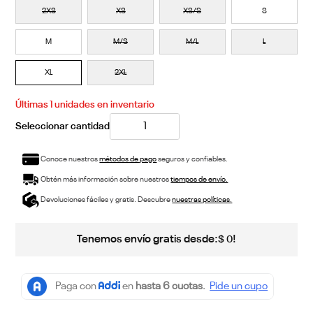
2XS
XS
XS/S
S
M
M/S
M/L
L
XL
2XL
Últimas
1
unidades en inventario
Conoce nuestros
métodos de pago
seguros y confiables.
Obtén más información sobre nuestros
tiempos de envío.
Devoluciones fáciles y gratis. Descubre
nuestras políticas.
Tenemos envío gratis desde:
!
$
0