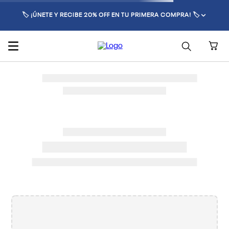
🏷️ ¡ÚNETE Y RECIBE 20% OFF EN TU PRIMERA COMPRA! 🏷️