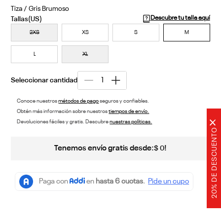
Tiza / Gris Brumoso
Descubre tu talla aquí
2XS
XS
S
M
L
XL
Conoce nuestros
métodos de pago
seguros y confiables.
Obtén más información sobre nuestros
tiempos de envío.
×
Devoluciones fáciles y gratis. Descubre
nuestras políticas.
20% DE DESCUENTO
Tenemos envío gratis desde:
!
$
0