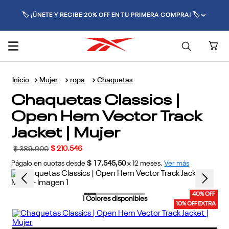
🚚 ENVÍO GRATIS POR COMPRAS SUPERIORES A $300.000 🚚
Mujer
ropa
Chaquetas
Chaquetas Classics |
Open Hem Vector Track
Jacket | Mujer
$
210
.
546
$
389
.
900
Págalo en cuotas desde
$ 17.545,50
x
12
meses.
Ver más
40% OFF
1
Colores disponibles
10% OFF EXTRA