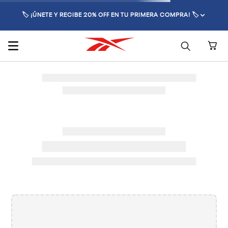
🏷️ ¡ÚNETE Y RECIBE 20% OFF EN TU PRIMERA COMPRA! 🏷️