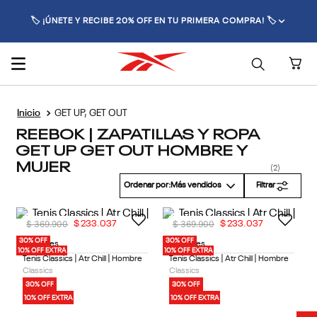
🏷️ ¡ÚNETE Y RECIBE 20% OFF EN TU PRIMERA COMPRA! 🏷️
GET UP, GET OUT
REEBOK | ZAPATILLAS Y ROPA
GET UP GET OUT HOMBRE Y
MUJER
2
Ordenar por
Más vendidos
Filtrar
$
369
.
900
$
369
.
900
$
233
.
037
$
233
.
037
30% OFF
30% OFF
2 Colores
2 Colores
10% OFF EXTRA
10% OFF EXTRA
Tenis Classics | Atr Chill | Hombre
Tenis Classics | Atr Chill | Hombre
Classics
Classics
30% OFF
30% OFF
10% OFF EXTRA
10% OFF EXTRA