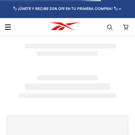
🏷️ ¡ÚNETE Y RECIBE 20% OFF EN TU PRIMERA COMPRA! 🏷️