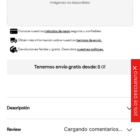
Imágenes no disponibles
Conoce nuestros
métodos de pago
seguros y confiables.
Obtén más información sobre nuestros
tiempos de envío.
Devoluciones fáciles y gratis. Descubre
nuestras políticas.
Tenemos envío gratis desde:
!
$
0
×
20% DE DESCUENTO
Descripción
Cargando comentarios…
Review