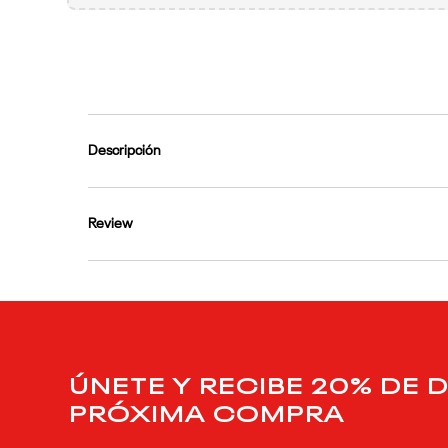
9
.
reebok classics
10
.
club c
Descripción
Review
ÚNETE Y RECIBE 20% DE 
PRÓXIMA COMPRA