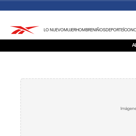
LO NUEVO
MUJER
HOMBRE
NIÑOS
DEPORTE
ÍCON
TÉRMINOS MÁS BUSCADOS
A
1
.
tenis hombre
2
.
tenis mujer
3
.
tenis reebok classics
4
.
américa
5
.
once caldas
6
.
fútbol
Imágene
7
.
américa cali
8
.
camisetas