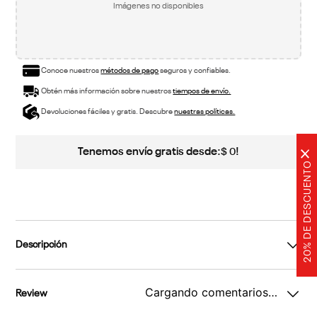
Imágenes no disponibles
Conoce nuestros
métodos de pago
seguros y confiables.
Obtén más información sobre nuestros
tiempos de envío.
Devoluciones fáciles y gratis. Descubre
nuestras políticas.
Tenemos envío gratis desde:
!
$
0
×
20% DE DESCUENTO
Descripción
Cargando comentarios…
Review