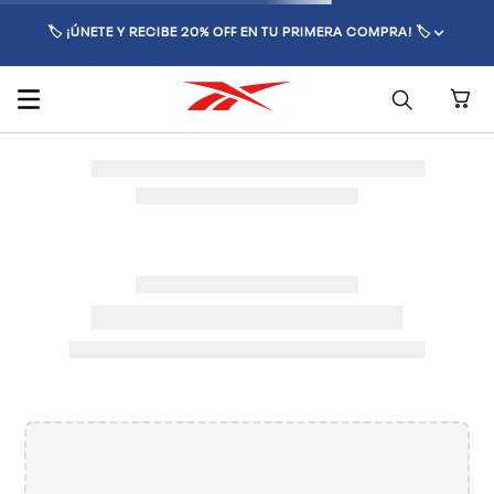
🏷️ ¡ÚNETE Y RECIBE 20% OFF EN TU PRIMERA COMPRA! 🏷️