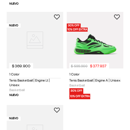
NUEVO
NUEVO
30% OFF
10% OFF EXTRA
$
599
.
900
$
369
.
900
$
377
.
937
1 Color
1 Color
Tenis Basketball | Engine Lt |
Tenis Basketball | Engine A | Unisex
Unisex
Basketball
Basketball
30% OFF
NUEVO
10% OFF EXTRA
NUEVO