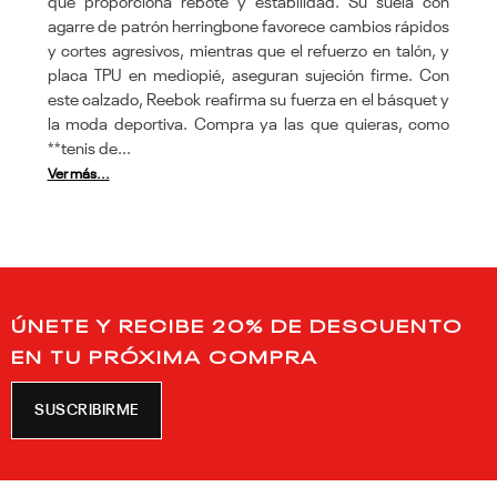
que proporciona rebote y estabilidad. Su suela con
agarre de patrón herringbone favorece cambios rápidos
y cortes agresivos, mientras que el refuerzo en talón, y
placa TPU en mediopié, aseguran sujeción firme. Con
este calzado, Reebok reafirma su fuerza en el básquet y
la moda deportiva. Compra ya las que quieras, como
**tenis de...
Ver más...
ÚNETE Y RECIBE 20% DE DESCUENTO
EN TU PRÓXIMA COMPRA
SUSCRIBIRME