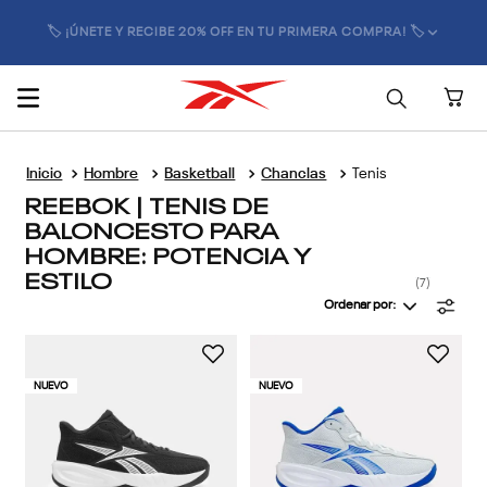
🏷️ ¡ÚNETE Y RECIBE 20% OFF EN TU PRIMERA COMPRA! 🏷️
Hombre
Basketball
Chanclas
Tenis
REEBOK | TENIS DE
BALONCESTO PARA
HOMBRE: POTENCIA Y
ESTILO
7
Ordenar por
NUEVO
NUEVO