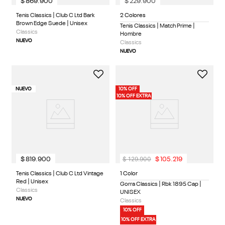
$
869
.
900
$
229
.
900
Tenis Classics | Club C Ltd Bark
2 Colores
Brown Edge Suede | Unisex
Tenis Classics | Match Prime |
Classics
Hombre
NUEVO
Classics
NUEVO
NUEVO
10% OFF
10% OFF EXTRA
$
129
.
900
$
819
.
900
$
105
.
219
Tenis Classics | Club C Ltd Vintage
1 Color
Red | Unisex
Gorra Classics | Rbk 1895 Cap |
Classics
UNISEX
NUEVO
Classics
10% OFF
10% OFF EXTRA