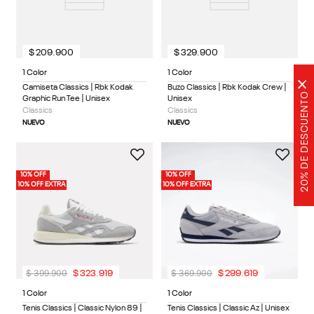
$
209
.
900
$
329
.
900
1 Color
1 Color
×
Camiseta Classics | Rbk Kodak
Buzo Classics | Rbk Kodak Crew |
20% DE DESCUENTO
Graphic Run Tee | Unisex
Unisex
Classics
Classics
NUEVO
NUEVO
10% OFF
10% OFF
10% OFF EXTRA
10% OFF EXTRA
$
399
.
900
$
369
.
900
$
323
.
919
$
299
.
619
1 Color
1 Color
Tenis Classics | Classic Nylon 89 |
Tenis Classics | Classic Az | Unisex