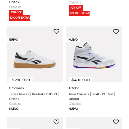
Unisex
Classics
Classics
10% OFF
10% OFF
10% OFF EXTRA
10% OFF EXTRA
NUEVO
NUEVO
$
269
.
900
$
499
.
900
3 Colores
1 Color
Tenis Classics | Reebok Bb 1000 |
Tenis Classics | Bb 4000 Ii Mid |
Unisex
Unisex
Classics
Classics
NUEVO
NUEVO