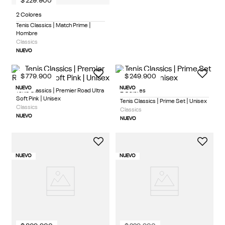
$
229
.
900
2 Colores
Tenis Classics | Match Prime |
Hombre
Classics
NUEVO
$
779
.
900
$
249
.
900
NUEVO
NUEVO
Tenis Classics | Premier Road Ultra
2 Colores
Soft Pink | Unisex
Tenis Classics | Prime Set | Unisex
Classics
Classics
NUEVO
NUEVO
NUEVO
NUEVO