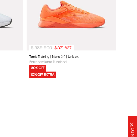
$
589
.
900
$
371
.
637
Tenis Training | Nano X4 | Unisex
Entrenamiento Funcional
30% OFF
10% OFF EXTRA
×