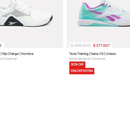
$
599
.
900
0
$
377
.
937
g | Flip Charge | Hombre
Tenis Training | Nano X5 | Unisex
o Funcional
Entrenamiento Funcional
30% OFF
10% OFF EXTRA