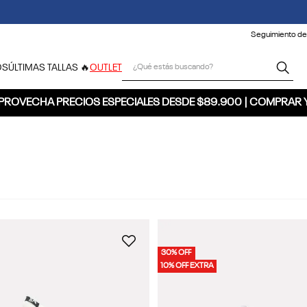
🚚 ENVÍO GRATIS POR COMPRAS SUPERIORES A $300.000 🚚
Seguimiento de
¿Qué estás buscando?
OS
ÚLTIMAS TALLAS 🔥
OUTLET
PROVECHA PRECIOS ESPECIALES DESDE $89.900 | COMPRAR 
30% OFF
10% OFF EXTRA