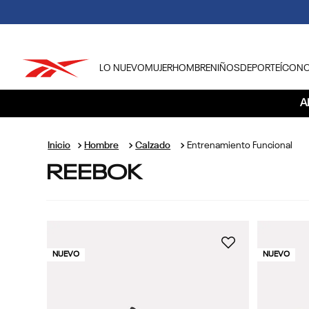
LO NUEVO
MUJER
HOMBRE
NIÑOS
DEPORTE
ÍCON
TÉRMINOS MÁS BUSCADOS
A
1
.
tenis hombre
2
.
tenis mujer
Hombre
Calzado
Entrenamiento Funcional
REEBOK
3
.
tenis reebok classics
4
.
américa
5
.
once caldas
6
.
fútbol
NUEVO
NUEVO
7
.
américa cali
8
.
camisetas