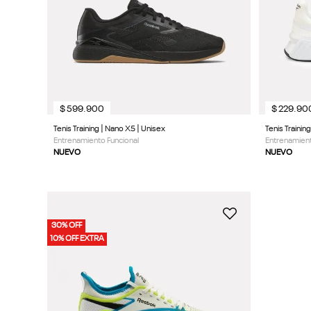
9
.
reebok classics
10
.
club c
$
599
.
900
$
229
.
90
Tenis Training | Nano X5 | Unisex
Tenis Trainin
Entrenamiento Funcional
Entrenamient
NUEVO
NUEVO
30% OFF
10% OFF EXTRA