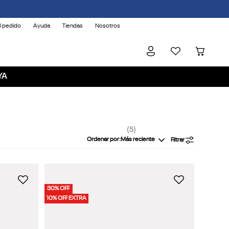
l pedido
Ayuda
Tiendas
Nosotros
YA
5
Ordenar por
Más reciente
Filtrar
30% OFF
10% OFF EXTRA