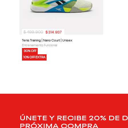
$
499
.
900
$
314
.
937
Tenis Training | Nano Court | Unisex
Entrenamiento Funcional
30% OFF
10% OFF EXTRA
ÚNETE Y RECIBE 20% DE 
PRÓXIMA COMPRA