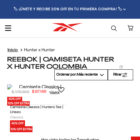
🏷️ ¡ÚNETE Y RECIBE 20% OFF EN TU PRIMERA COMPRA! 🏷️
Hunter x Hunter
REEBOK | CAMISETA HUNTER
X HUNTER COLOMBIA
1
Ordenar por
Más reciente
Filtrar
$
179
.
900
$
97
.
146
40% OFF
1 Color
10% OFF EXTRA
Camiseta Classics | Hunters Tee |
Unisex
Classics
40% OFF
10% OFF EXTRA