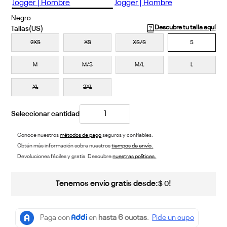
Negro
Descubre tu talla aquí
2XS
XS
XS/S
S
M
M/S
M/L
L
XL
2XL
Conoce nuestros
métodos de pago
seguros y confiables.
Obtén más información sobre nuestros
tiempos de envío.
Devoluciones fáciles y gratis. Descubre
nuestras políticas.
Tenemos envío gratis desde:
!
$
0