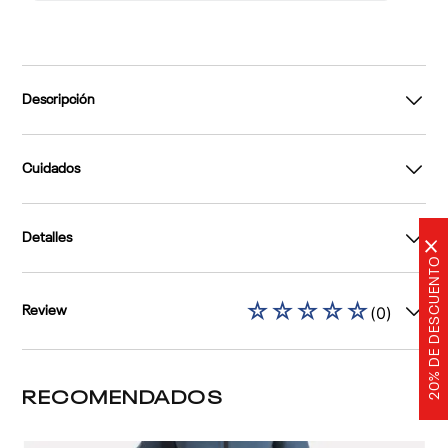
Descripción
Cuidados
Detalles
×
20% DE DESCUENTO
☆
☆
☆
☆
☆
(
0
)
Review
RECOMENDADOS