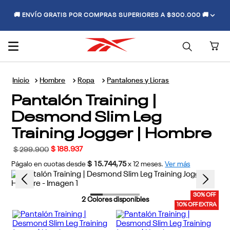
🚚 ENVÍO GRATIS POR COMPRAS SUPERIORES A $300.000 🚚
Hombre
Ropa
Pantalones y Licras
Pantalón Training |
Desmond Slim Leg
Training Jogger | Hombre
$
188
.
937
$
299
.
900
Págalo en cuotas desde
$ 15.744,75
x
12
meses.
Ver más
30% OFF
2
Colores disponibles
10% OFF EXTRA